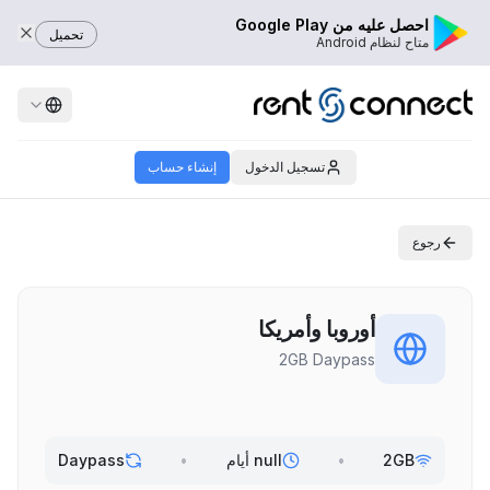
احصل عليه من Google Play
تحميل
متاح لنظام Android
تسجيل الدخول
إنشاء حساب
رجوع
أوروبا وأمريكا
2GB Daypass
2GB
•
null أيام
•
Daypass