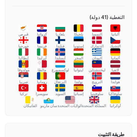
التغطية
(
41
دولة
)
ألبانيا
النمسا
بلجيكا
بلغاريا
كرواتيا
قبرص
التشيك
الدنمارك
إستونيا
فنلندا
فرنسا
جورجيا
ألمانيا
اليونان
المجر
آيسلندا
أيرلندا
إيطاليا
لاتفيا
ليختنشتاين
ليتوانيا
لوكسمبورغ
مالطا
مولدوفا
هولندا
النرويج
بولندا
البرتغال
رومانيا
صربيا
سلوفاكيا
سلوفينيا
إسبانيا
السويد
سويسرا
تركيا
أوكرانيا
المملكة المتحدة
الولايات المتحدة
سان مارينو
الفاتيكان
طريقة التثبيت