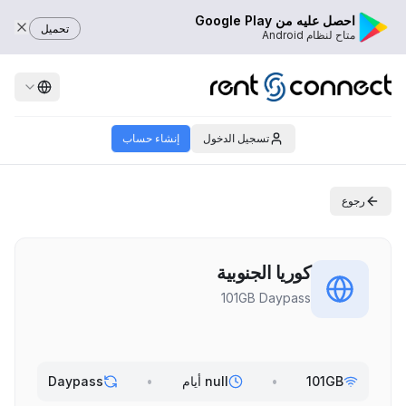
احصل عليه من Google Play
تحميل
متاح لنظام Android
تسجيل الدخول
إنشاء حساب
رجوع
كوريا الجنوبية
101GB Daypass
101GB
•
null أيام
•
Daypass