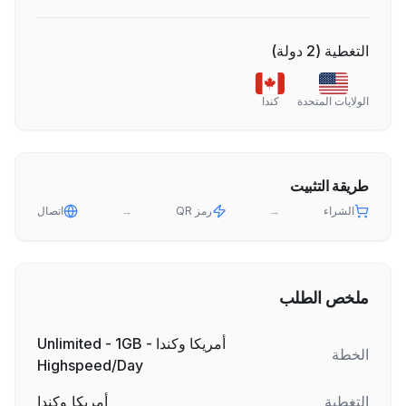
التغطية
(
2
دولة
)
الولايات المتحدة
كندا
طريقة التثبيت
الشراء
→
رمز QR
→
اتصال
ملخص الطلب
أمريكا وكندا - Unlimited - 1GB
الخطة
Highspeed/Day
التغطية
أمريكا وكندا