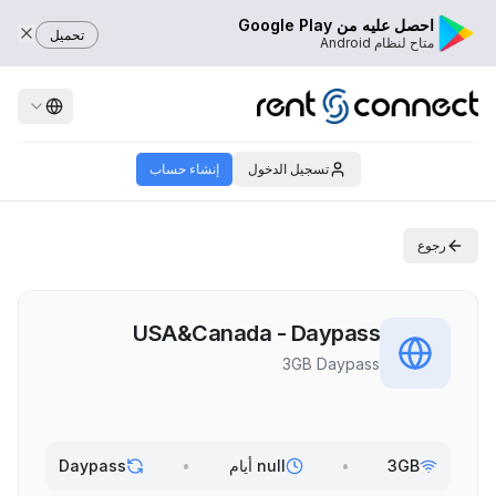
احصل عليه من Google Play
تحميل
متاح لنظام Android
تسجيل الدخول
إنشاء حساب
رجوع
USA&Canada - Daypass
3GB Daypass
3GB
•
null أيام
•
Daypass