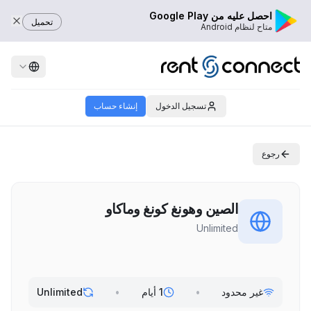
احصل عليه من Google Play
تحميل
متاح لنظام Android
تسجيل الدخول
إنشاء حساب
رجوع
الصين وهونغ كونغ وماكاو
Unlimited
غير محدود
•
1 أيام
•
Unlimited