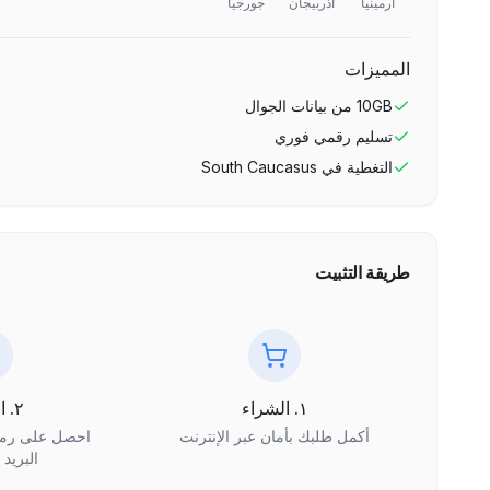
أرمينيا
أذربيجان
جورجيا
المميزات
10GB
من بيانات الجوال
تسليم رقمي فوري
التغطية في
South Caucasus
طريقة التثبيت
١. الشراء
٢. الاستلام
أكمل طلبك بأمان عبر الإنترنت
البريد 