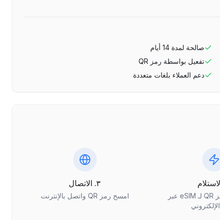
صالحة لمدة
14
أيام
تفعيل بواسطة رمز QR
دعم العملاء بلغات متعددة
٣. الاتصال
احصل على رمز QR لـ eSIM عبر
امسح رمز QR واتصل بالإنترنت
الإلكتروني