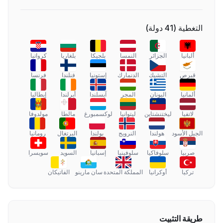
التغطية
(
41
دولة
)
ألبانيا
الجزائر
النمسا
بلجيكا
بلغاريا
كرواتيا
قبرص
التشيك
الدنمارك
إستونيا
فنلندا
فرنسا
ألمانيا
اليونان
المجر
آيسلندا
أيرلندا
إيطاليا
لاتفيا
ليختنشتاين
ليتوانيا
لوكسمبورغ
مالطا
مولدوفا
الجبل الأسود
هولندا
النرويج
بولندا
البرتغال
رومانيا
صربيا
سلوفاكيا
سلوفينيا
إسبانيا
السويد
سويسرا
تركيا
أوكرانيا
المملكة المتحدة
سان مارينو
الفاتيكان
طريقة التثبيت