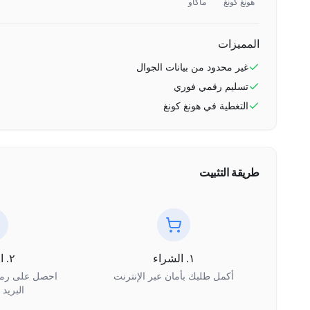
هونغ كونغ
ماكاو
المميزات
غير محدود
من بيانات الجوال
تسليم رقمي فوري
التغطية في
هونغ كونغ
طريقة التثبيت
١. الشراء
٢. الاستلام
أكمل طلبك بأمان عبر الإنترنت
البريد 