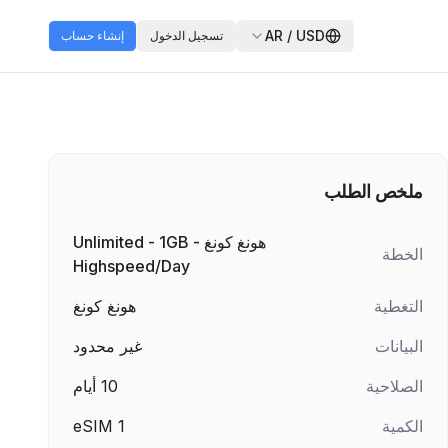
AR
/
USD
تسجيل الدخول
إنشاء حساب
ملخص الطلب
هونغ كونغ - Unlimited - 1GB
الخطة
Highspeed/Day
التغطية
هونغ كونغ
البيانات
غير محدود
الصلاحية
10
أيام
الكمية
1
eSIM