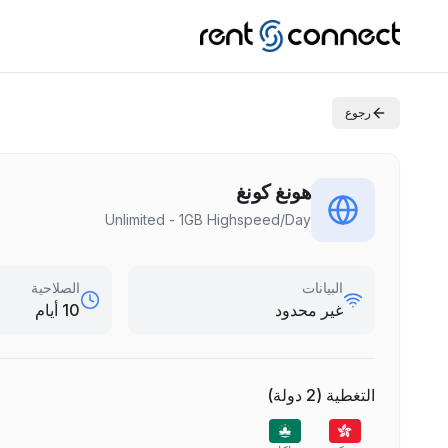
رجوع
هونغ كونغ
Unlimited - 1GB Highspeed/Day
البيانات
الصلاحية
غير محدود
10 أيام
التغطية
(
2
دولة
)