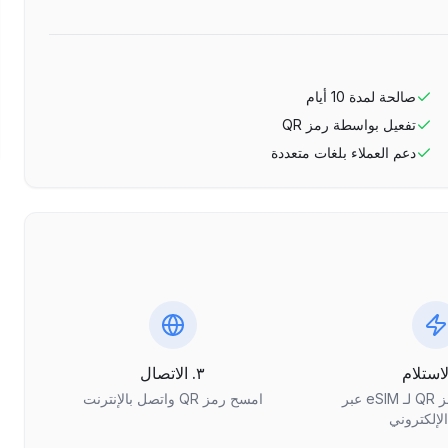
صالحة لمدة
10
أيام
تفعيل بواسطة رمز QR
دعم العملاء بلغات متعددة
٣. الاتصال
احصل على رمز QR لـ eSIM عبر
امسح رمز QR واتصل بالإنترنت
الإلكتروني