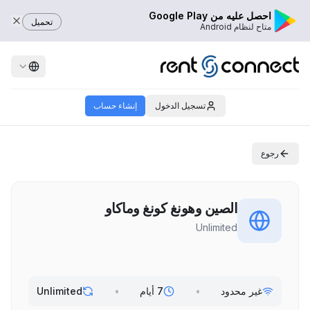
احصل عليه من Google Play
تحميل
متاح لنظام Android
تسجيل الدخول
إنشاء حساب
رجوع
الصين وهونغ كونغ وماكاو
Unlimited
غير محدود
•
7 أيام
•
Unlimited