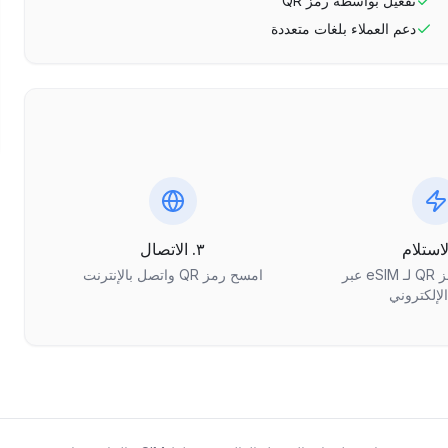
تفعيل بواسطة رمز QR
دعم العملاء بلغات متعددة
٣. الاتصال
احصل على رمز QR لـ eSIM عبر
امسح رمز QR واتصل بالإنترنت
الإلكتروني