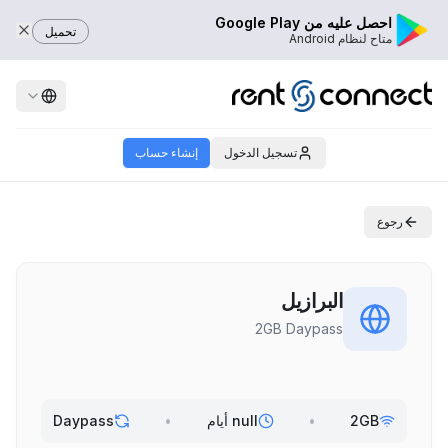
احصل عليه من Google Play
تحميل
متاح لنظام Android
تسجيل الدخول
إنشاء حساب
رجوع
البرازيل
2GB Daypass
2GB
•
null أيام
•
Daypass