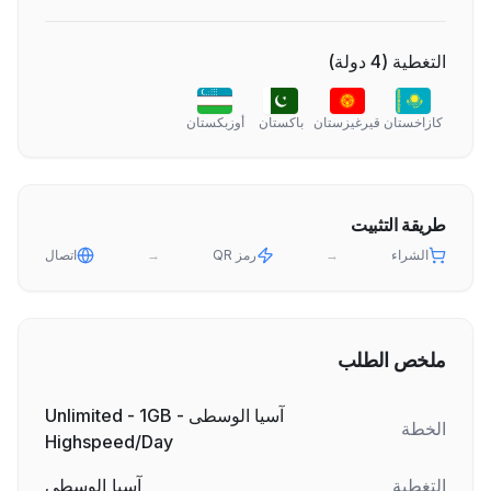
التغطية
(
4
دولة
)
كازاخستان
قيرغيزستان
باكستان
أوزبكستان
طريقة التثبيت
الشراء
→
رمز QR
→
اتصال
ملخص الطلب
آسيا الوسطى - Unlimited - 1GB
الخطة
Highspeed/Day
التغطية
آسيا الوسطى