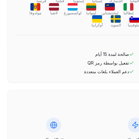
ألمانيا
الدنمارك
إسبانيا
إستونيا
فنلندا
فرنسا
إيطاليا
ليختنشتاين
ليتوانيا
لوكسمبورغ
لاتفيا
مولدوفا
وفينيا
السويد
أوكرانيا
صالحة لمدة
15
أيام
تفعيل بواسطة رمز QR
دعم العملاء بلغات متعددة