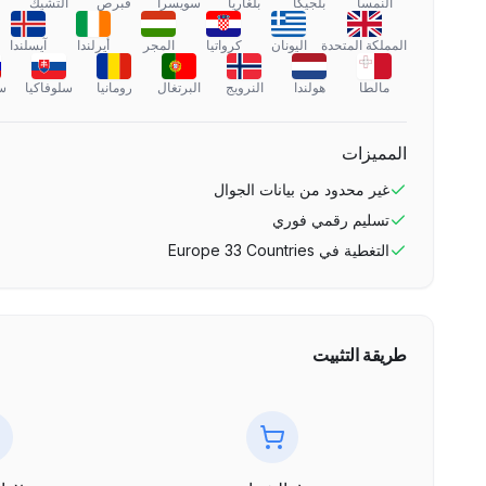
النمسا
بلجيكا
بلغاريا
سويسرا
قبرص
التشيك
المملكة المتحدة
اليونان
كرواتيا
المجر
أيرلندا
آيسلندا
مالطا
هولندا
النرويج
البرتغال
رومانيا
سلوفاكيا
سل
المميزات
غير محدود
من بيانات الجوال
تسليم رقمي فوري
التغطية في
Europe 33 Countries
طريقة التثبيت