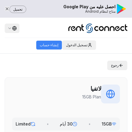
احصل عليه من Google Play
تحميل
متاح لنظام Android
تسجيل الدخول
إنشاء حساب
رجوع
لاتفيا
15GB Plan
15GB
•
30 أيام
•
Limited