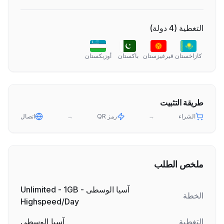
التغطية
(
4
دولة
)
كازاخستان
قيرغيزستان
باكستان
أوزبكستان
طريقة التثبيت
الشراء
→
رمز QR
→
اتصال
ملخص الطلب
آسيا الوسطى - Unlimited - 1GB
الخطة
Highspeed/Day
التغطية
آسيا الوسطى