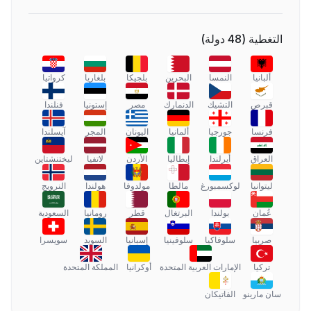
التغطية
(
48
دولة
)
ألبانيا
النمسا
البحرين
بلجيكا
بلغاريا
كرواتيا
قبرص
التشيك
الدنمارك
مصر
إستونيا
فنلندا
فرنسا
جورجيا
ألمانيا
اليونان
المجر
آيسلندا
العراق
أيرلندا
إيطاليا
الأردن
لاتفيا
ليختنشتاين
ليتوانيا
لوكسمبورغ
مالطا
مولدوفا
هولندا
النرويج
عُمان
بولندا
البرتغال
قطر
رومانيا
السعودية
صربيا
سلوفاكيا
سلوفينيا
إسبانيا
السويد
سويسرا
تركيا
الإمارات العربية المتحدة
أوكرانيا
المملكة المتحدة
سان مارينو
الفاتيكان