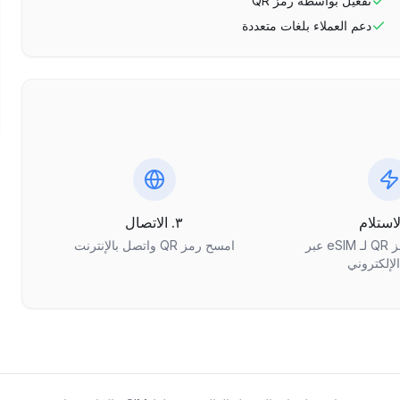
تفعيل بواسطة رمز QR
دعم العملاء بلغات متعددة
٣. الاتصال
احصل على رمز QR لـ eSIM عبر
امسح رمز QR واتصل بالإنترنت
الإلكتروني