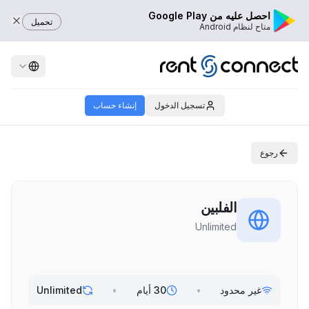
احصل عليه من Google Play
تحميل
متاح لنظام Android
تسجيل الدخول
إنشاء حساب
رجوع
الفلبين
Unlimited
غير محدود
•
30 أيام
•
Unlimited