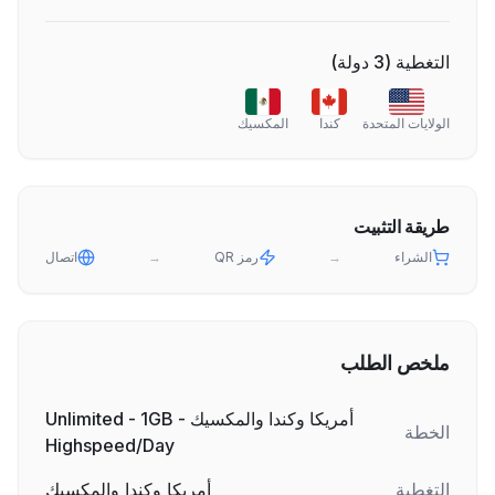
التغطية
(
3
دولة
)
الولايات المتحدة
كندا
المكسيك
طريقة التثبيت
الشراء
→
رمز QR
→
اتصال
ملخص الطلب
أمريكا وكندا والمكسيك - Unlimited - 1GB
الخطة
Highspeed/Day
التغطية
أمريكا وكندا والمكسيك