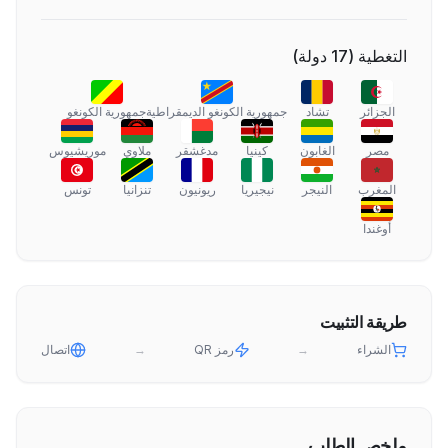
التغطية
(
17
دولة
)
الجزائر
تشاد
جمهورية الكونغو الديمقراطية
جمهورية الكونغو
مصر
الغابون
كينيا
مدغشقر
ملاوي
موريشيوس
المغرب
النيجر
نيجيريا
ريونيون
تنزانيا
تونس
أوغندا
طريقة التثبيت
الشراء
→
رمز QR
→
اتصال
ملخص الطلب