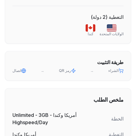
التغطية
(
2
دولة
)
الولايات المتحدة
كندا
طريقة التثبيت
الشراء
→
رمز QR
→
اتصال
ملخص الطلب
أمريكا وكندا - Unlimited - 3GB
الخطة
Highspeed/Day
التغطية
أمريكا وكندا