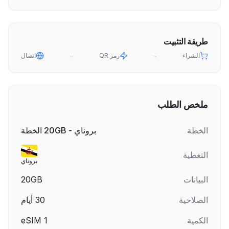
طريقة التثبيت
الشراء
→
رمز QR
→
اتصال
ملخص الطلب
الخطة
بروناي - 20GB الخطة
التغطية
بروناي
البيانات
20GB
الصلاحية
30
أيام
الكمية
1
eSIM