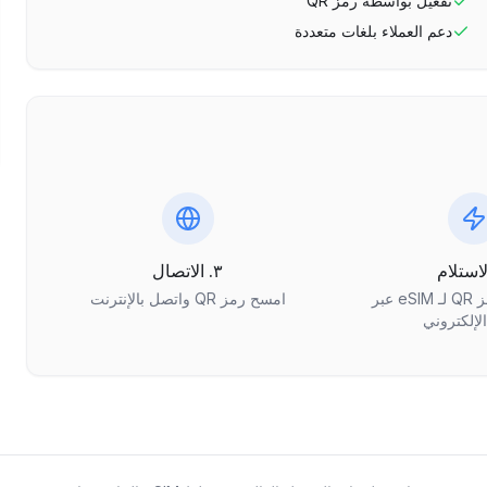
تفعيل بواسطة رمز QR
دعم العملاء بلغات متعددة
٣. الاتصال
احصل على رمز QR لـ eSIM عبر
امسح رمز QR واتصل بالإنترنت
الإلكتروني