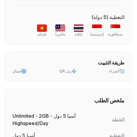
التغطية
(
5
دولة
)
سنغافورة
إندونيسيا
تايلاند
ماليزيا
فيتنام
طريقة التثبيت
الشراء
→
رمز QR
→
اتصال
ملخص الطلب
آسيا 5 دول - Unlimited - 2GB
الخطة
Highspeed/Day
التغطية
آسيا 5 دول