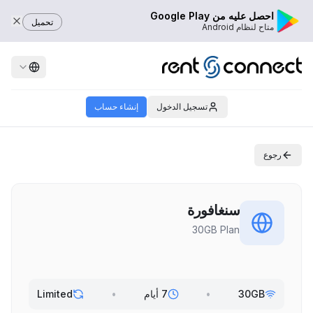
احصل عليه من Google Play
تحميل
متاح لنظام Android
تسجيل الدخول
إنشاء حساب
رجوع
سنغافورة
30GB Plan
30GB
•
7 أيام
•
Limited