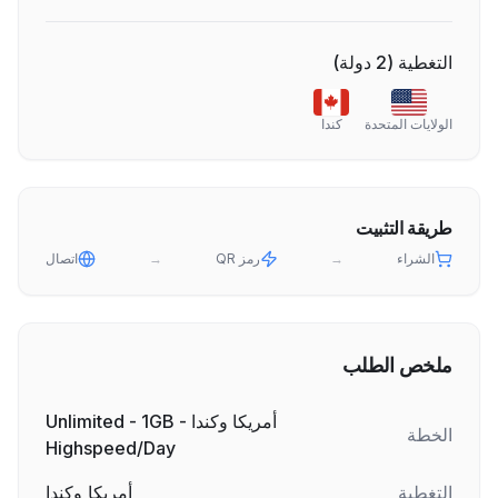
التغطية
(
2
دولة
)
الولايات المتحدة
كندا
طريقة التثبيت
الشراء
→
رمز QR
→
اتصال
ملخص الطلب
أمريكا وكندا - Unlimited - 1GB
الخطة
Highspeed/Day
التغطية
أمريكا وكندا