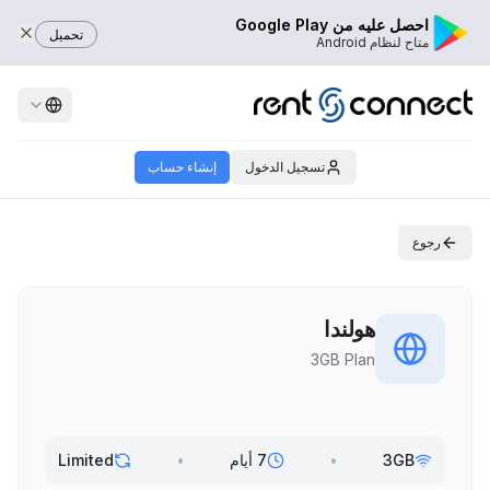
احصل عليه من Google Play
تحميل
متاح لنظام Android
تسجيل الدخول
إنشاء حساب
رجوع
هولندا
3GB Plan
3GB
•
7 أيام
•
Limited