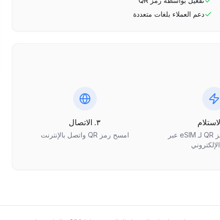
تفعيل بواسطة رمز QR
دعم العملاء بلغات متعددة
٣. الاتصال
احصل على رمز QR لـ eSIM عبر
امسح رمز QR واتصل بالإنترنت
الإلكتروني