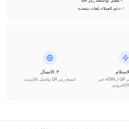
تفعيل بواسطة رمز QR
دعم العملاء بلغات متعددة
٣. الاتصال
احصل على رمز QR لـ eSIM عبر
امسح رمز QR واتصل بالإنترنت
الإلكتروني