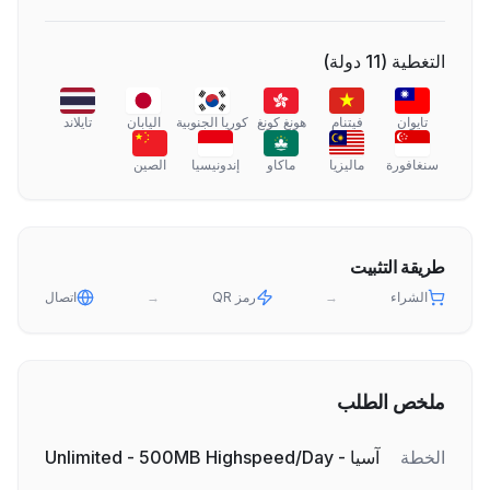
التغطية
(
11
دولة
)
تايوان
فيتنام
هونغ كونغ
كوريا الجنوبية
اليابان
تايلاند
سنغافورة
ماليزيا
ماكاو
إندونيسيا
الصين
طريقة التثبيت
الشراء
→
رمز QR
→
اتصال
ملخص الطلب
الخطة
آسيا - Unlimited - 500MB Highspeed/Day