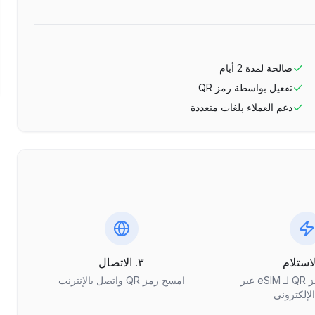
صالحة لمدة
2
أيام
تفعيل بواسطة رمز QR
دعم العملاء بلغات متعددة
٣. الاتصال
احصل على رمز QR لـ eSIM عبر
امسح رمز QR واتصل بالإنترنت
الإلكتروني