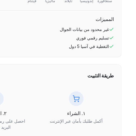
سنغافورة
إندونيسيا
تايلاند
ماليزيا
فيتنام
المميزات
غير محدود
من بيانات الجوال
تسليم رقمي فوري
التغطية في
آسيا 5 دول
طريقة التثبيت
١. الشراء
٢. الاستلام
أكمل طلبك بأمان عبر الإنترنت
البريد 