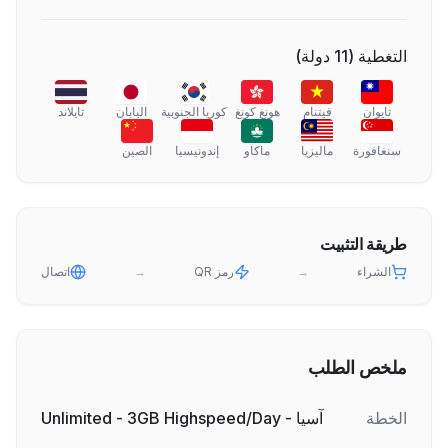
التغطية
(
11
دولة
)
تايوان
فيتنام
هونغ كونغ
كوريا الجنوبية
اليابان
تايلاند
سنغافورة
ماليزيا
ماكاو
إندونيسيا
الصين
طريقة التثبيت
الشراء
→
رمز QR
→
اتصال
ملخص الطلب
الخطة
آسيا - Unlimited - 3GB Highspeed/Day