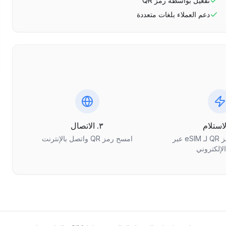
تفعيل بواسطة رمز QR
دعم العملاء بلغات متعددة
٣. الاتصال
احصل على رمز QR لـ eSIM عبر
امسح رمز QR واتصل بالإنترنت
الإلكتروني