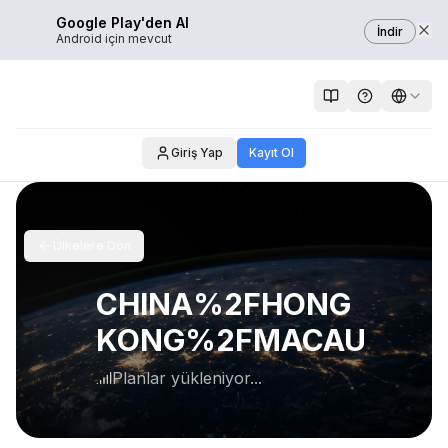
Google Play'den Al
İndir
Android için mevcut
Giriş Yap
Kayıt Ol
Ülkelere Dön
CHINA%2FHONG
KONG%2FMACAU
Planlar yükleniyor...