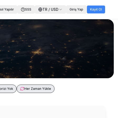
TR
/
USD
ıl Yapılır
SSS
Giriş Yap
Kayıt Ol
rizi Yok
Her Zaman Yükle