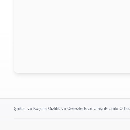
Şartlar ve Koşullar
Gizlilik ve Çerezler
Bize Ulaşın
Bizimle Orta