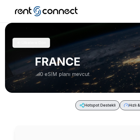
Ülkelere Dön
FRANCE
0 eSIM planı mevcut
Hotspot Destekli
Hızlı 