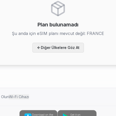
Plan bulunamadı
Şu anda için eSIM planı mevcut değil:
FRANCE
Diğer Ülkelere Göz At
k Olun
Wi-Fi Cihazı
Download on the
Get it on