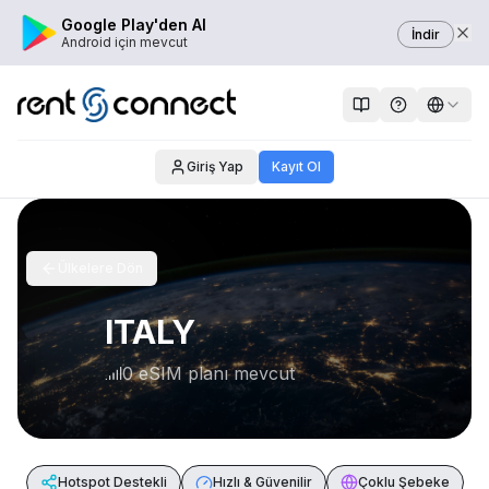
Google Play'den Al
İndir
Android için mevcut
Giriş Yap
Kayıt Ol
Ülkelere Dön
ITALY
0 eSIM planı mevcut
Hotspot Destekli
Hızlı & Güvenilir
Çoklu Şebeke