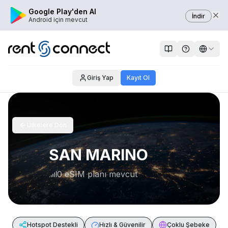
Google Play'den Al
İndir
Android için mevcut
Giriş Yap
Kayıt Ol
Ülkelere Dön
SAN MARINO
0 eSIM planı mevcut
Hotspot Destekli
Hızlı & Güvenilir
Çoklu Şebeke