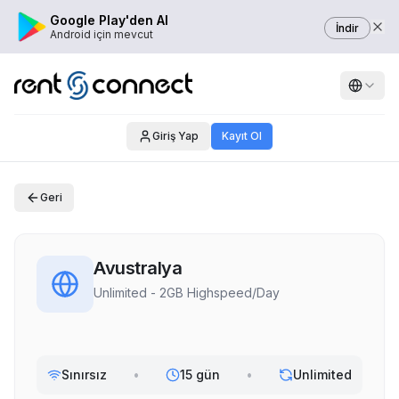
Google Play'den Al
İndir
Android için mevcut
Giriş Yap
Kayıt Ol
Geri
Avustralya
Unlimited - 2GB Highspeed/Day
Sınırsız
•
15 gün
•
Unlimited