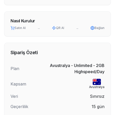
Nasıl Kurulur
Satın Al
→
QR Al
→
Bağlan
Sipariş Özeti
Avustralya - Unlimited - 2GB
Plan
Highspeed/Day
Kapsam
Avustralya
Veri
Sınırsız
Geçerlilik
15
gün