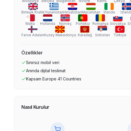
Avusturya
Belçika
Bulgaristan
İsviçre
Kıbrıs
Çekya
Birleşik Krallık
Yunanistan
Hırvatistan
Macaristan
İrlanda
İzland
Malta
Hollanda
Norveç
Portekiz
Romanya
Slovakya
S
Faroe Adaları
Kuzey Makedonya
Karadağ
Sırbistan
Türkiye
Özellikler
Sınırsız
mobil veri
Anında dijital teslimat
Kapsam
Europe 41 Countries
Nasıl Kurulur