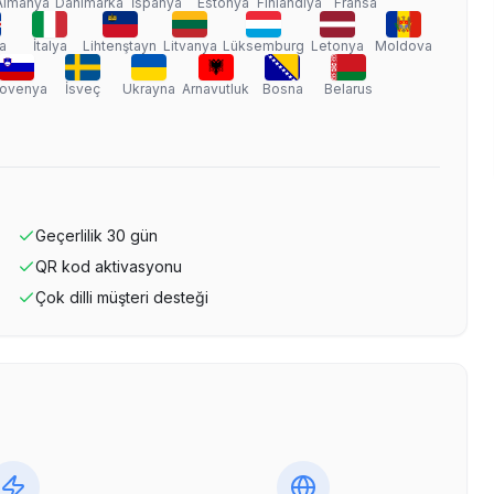
Almanya
Danimarka
İspanya
Estonya
Finlandiya
Fransa
a
İtalya
Lihtenştayn
Litvanya
Lüksemburg
Letonya
Moldova
lovenya
İsveç
Ukrayna
Arnavutluk
Bosna
Belarus
Geçerlilik
30
gün
QR kod aktivasyonu
Çok dilli müşteri desteği