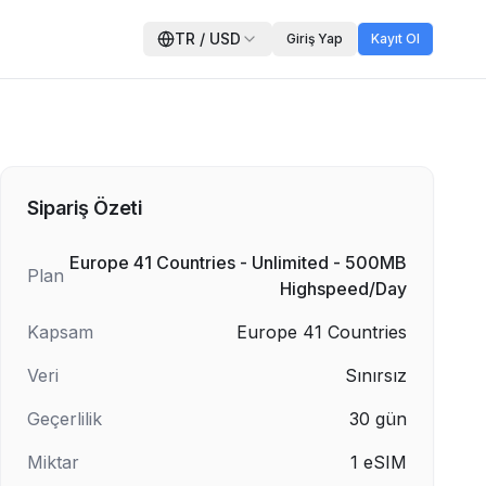
TR
/
USD
Giriş Yap
Kayıt Ol
Sipariş Özeti
Europe 41 Countries - Unlimited - 500MB
Plan
Highspeed/Day
Kapsam
Europe 41 Countries
Veri
Sınırsız
Geçerlilik
30
gün
Miktar
1
eSIM