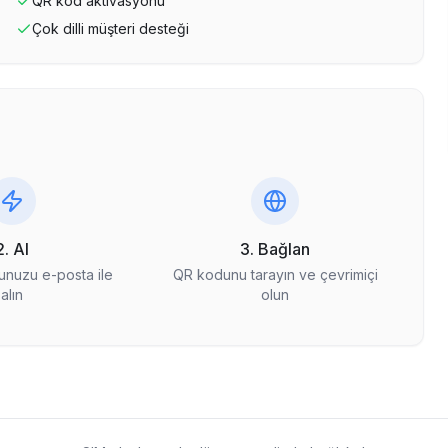
QR kod aktivasyonu
Çok dilli müşteri desteği
2. Al
3. Bağlan
nuzu e-posta ile
QR kodunu tarayın ve çevrimiçi
alın
olun