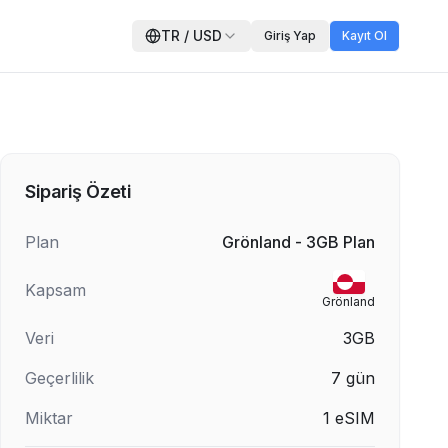
TR
/
USD
Giriş Yap
Kayıt Ol
Sipariş Özeti
Plan
Grönland - 3GB Plan
Kapsam
Grönland
Veri
3GB
Geçerlilik
7
gün
Miktar
1
eSIM