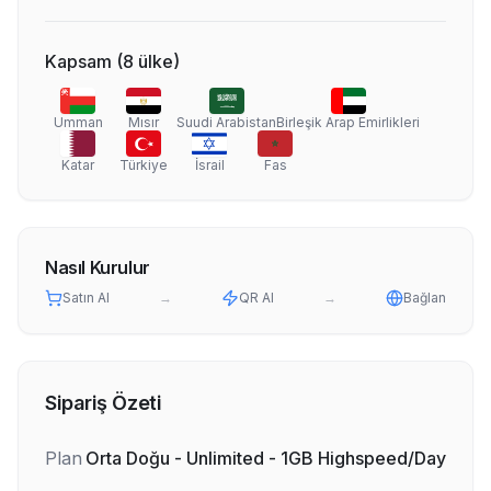
Kapsam
(
8
ülke
)
Umman
Mısır
Suudi Arabistan
Birleşik Arap Emirlikleri
Katar
Türkiye
İsrail
Fas
Nasıl Kurulur
Satın Al
→
QR Al
→
Bağlan
Sipariş Özeti
Plan
Orta Doğu - Unlimited - 1GB Highspeed/Day