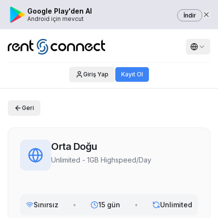
Google Play'den Al
İndir
Android için mevcut
Giriş Yap
Kayıt Ol
Geri
Orta Doğu
Unlimited - 1GB Highspeed/Day
Sınırsız
•
15 gün
•
Unlimited