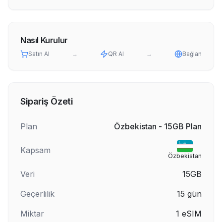
Nasıl Kurulur
Satın Al
→
QR Al
→
Bağlan
Sipariş Özeti
Plan
Özbekistan - 15GB Plan
Kapsam
Özbekistan
Veri
15GB
Geçerlilik
15
gün
Miktar
1
eSIM