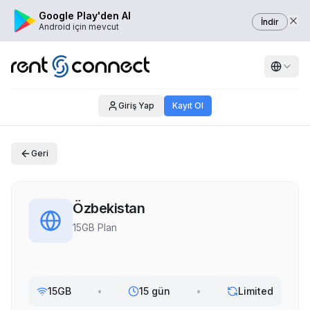
Google Play'den Al
İndir
Android için mevcut
Giriş Yap
Kayıt Ol
Geri
Özbekistan
15GB Plan
15GB
•
15 gün
•
Limited