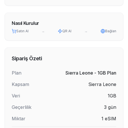
Nasıl Kurulur
Satın Al
→
QR Al
→
Bağlan
Sipariş Özeti
Plan
Sierra Leone - 1GB Plan
Kapsam
Sierra Leone
Veri
1GB
Geçerlilik
3
gün
Miktar
1
eSIM