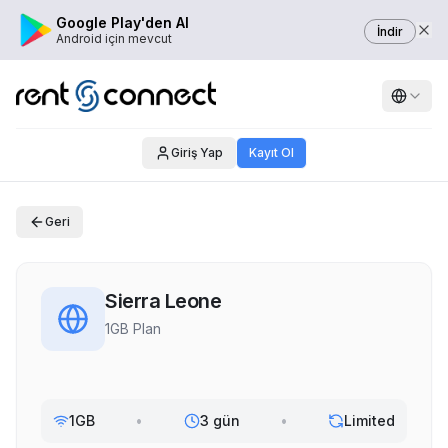
Google Play'den Al
İndir
Android için mevcut
Giriş Yap
Kayıt Ol
Geri
Sierra Leone
1GB Plan
1GB
•
3 gün
•
Limited