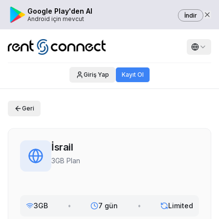
Google Play'den Al
İndir
Android için mevcut
Giriş Yap
Kayıt Ol
Geri
İsrail
3GB Plan
3GB
•
7 gün
•
Limited