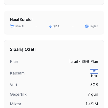
Nasıl Kurulur
Satın Al
→
QR Al
→
Bağlan
Sipariş Özeti
Plan
İsrail - 3GB Plan
Kapsam
İsrail
Veri
3GB
Geçerlilik
7
gün
Miktar
1
eSIM