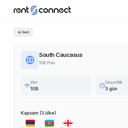
Geri
South Caucasus
1GB Plan
Veri
Geçerlilik
1GB
3 gün
Kapsam
(
3
ülke
)