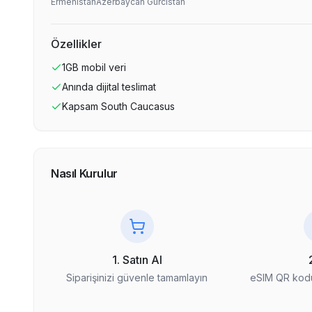
Ermenistan
Azerbaycan
Gürcistan
Özellikler
1GB
mobil veri
Anında dijital teslimat
Kapsam
South Caucasus
Nasıl Kurulur
1. Satın Al
Siparişinizi güvenle tamamlayın
eSIM QR kodu