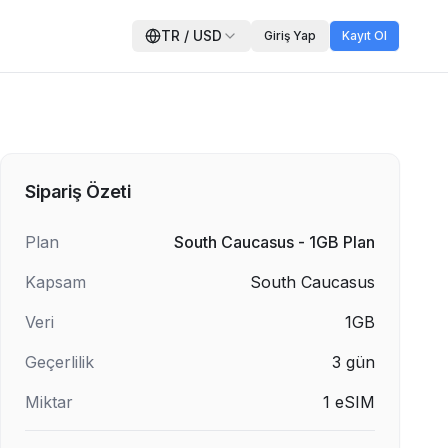
TR
/
USD
Giriş Yap
Kayıt Ol
Sipariş Özeti
Plan
South Caucasus - 1GB Plan
Kapsam
South Caucasus
Veri
1GB
Geçerlilik
3
gün
Miktar
1
eSIM