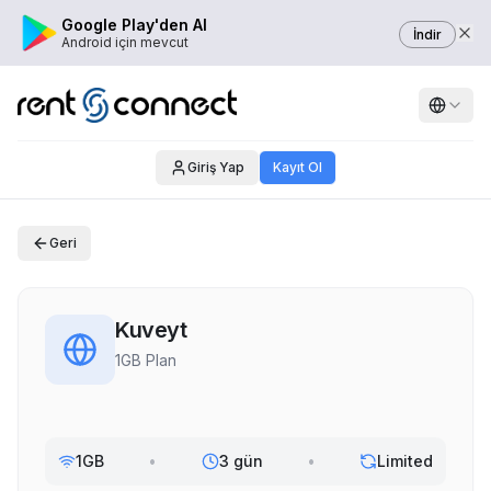
Google Play'den Al
İndir
Android için mevcut
Giriş Yap
Kayıt Ol
Geri
Kuveyt
1GB Plan
1GB
•
3 gün
•
Limited