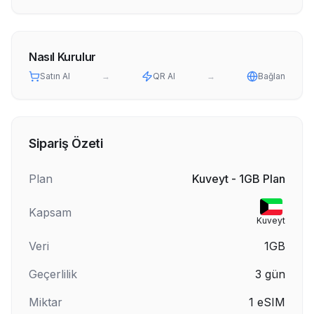
Nasıl Kurulur
Satın Al
→
QR Al
→
Bağlan
Sipariş Özeti
Plan
Kuveyt - 1GB Plan
Kapsam
Kuveyt
Veri
1GB
Geçerlilik
3
gün
Miktar
1
eSIM