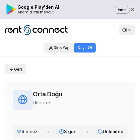
Google Play'den Al
İndir
Android için mevcut
Giriş Yap
Kayıt Ol
Geri
Orta Doğu
Unlimited
Sınırsız
•
3 gün
•
Unlimited