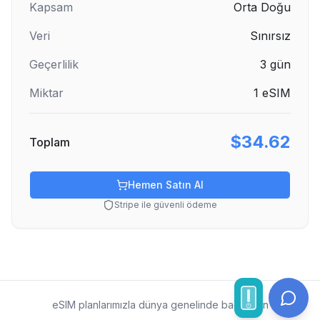
Kapsam
Orta Doğu
Veri
Sınırsız
Geçerlilik
3
gün
Miktar
1
eSIM
$34.62
Toplam
Hemen Satın Al
Stripe ile güvenli ödeme
eSIM planlarımızla dünya genelinde bağlı kalın