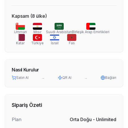
Kapsam
(
8
ülke
)
Umman
Mısır
Suudi Arabistan
Birleşik Arap Emirlikleri
Katar
Türkiye
İsrail
Fas
Nasıl Kurulur
Satın Al
→
QR Al
→
Bağlan
Sipariş Özeti
Plan
Orta Doğu - Unlimited