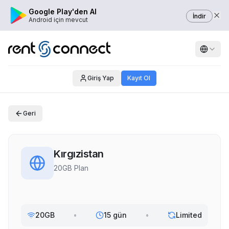
Google Play'den Al
İndir
Android için mevcut
Giriş Yap
Kayıt Ol
Geri
Kırgızistan
20GB Plan
20GB
•
15 gün
•
Limited