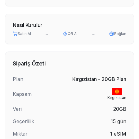
Nasıl Kurulur
Satın Al
→
QR Al
→
Bağlan
Sipariş Özeti
Plan
Kırgızistan - 20GB Plan
Kapsam
Kırgızistan
Veri
20GB
Geçerlilik
15
gün
Miktar
1
eSIM