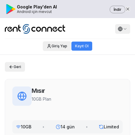
Google Play'den Al
İndir
Android için mevcut
Giriş Yap
Kayıt Ol
Geri
Mısır
10GB Plan
10GB
•
14 gün
•
Limited