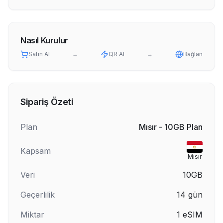
Nasıl Kurulur
Satın Al
→
QR Al
→
Bağlan
Sipariş Özeti
Plan
Mısır - 10GB Plan
Kapsam
Mısır
Veri
10GB
Geçerlilik
14
gün
Miktar
1
eSIM