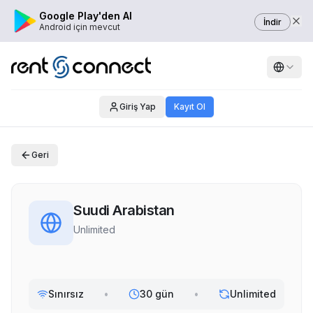
Google Play'den Al
İndir
Android için mevcut
Giriş Yap
Kayıt Ol
Geri
Suudi Arabistan
Unlimited
Sınırsız
•
30 gün
•
Unlimited