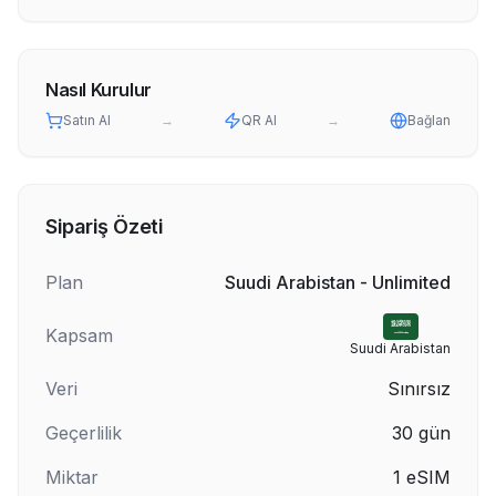
Nasıl Kurulur
Satın Al
→
QR Al
→
Bağlan
Sipariş Özeti
Plan
Suudi Arabistan - Unlimited
Kapsam
Suudi Arabistan
Veri
Sınırsız
Geçerlilik
30
gün
Miktar
1
eSIM